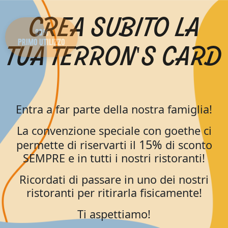
CREA SUBITO LA
20%
PRIMO UTILIZZO
TUA TERRON'S CARD
Entra a far parte della nostra famiglia!
La convenzione speciale con goethe ci
15%
permette di riservarti il
di sconto
SEMPRE e in tutti i nostri ristoranti!
Ricordati di passare in uno dei nostri
ristoranti per ritirarla fisicamente!
Ti aspettiamo!